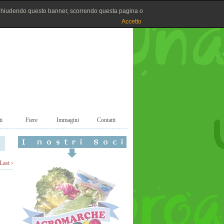
Chiudendo questo banner, scorrendo questa pagina o
Accetto
i
Fiere
Immagini
Contatti
Last ›