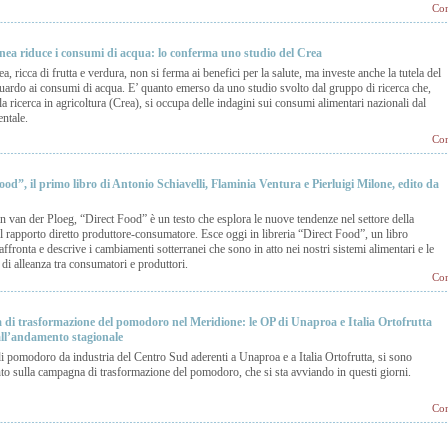
Con
nea riduce i consumi di acqua: lo conferma uno studio del Crea
a, ricca di frutta e verdura, non si ferma ai benefici per la salute, ma investe anche la tutela del
iguardo ai consumi di acqua. E’ quanto emerso da uno studio svolto dal gruppo di ricerca che,
la ricerca in agricoltura (Crea), si occupa delle indagini sui consumi alimentari nazionali dal
entale.
Con
ood”, il primo libro di Antonio Schiavelli, Flaminia Ventura e Pierluigi Milone, edito da
an van der Ploeg, “Direct Food” è un testo che esplora le nuove tendenze nel settore della
l rapporto diretto produttore-consumatore. Esce oggi in libreria “Direct Food”, un libro
affronta e descrive i cambiamenti sotterranei che sono in atto nei nostri sistemi alimentari e le
di alleanza tra consumatori e produttori.
Con
 di trasformazione del pomodoro nel Meridione: le OP di Unaproa e Italia Ortofrutta
 all’andamento stagionale
di pomodoro da industria del Centro Sud aderenti a Unaproa e a Italia Ortofrutta, si sono
unto sulla campagna di trasformazione del pomodoro, che si sta avviando in questi giorni.
Con