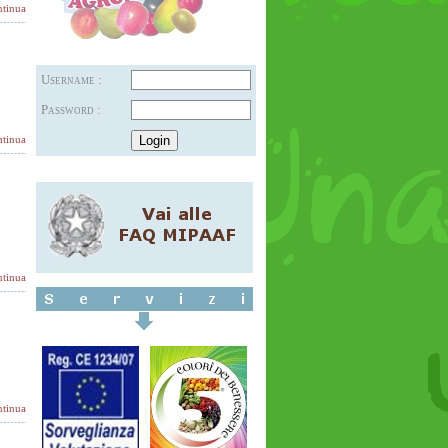
tinua
Username :
Password :
tinua
tinua
tinua