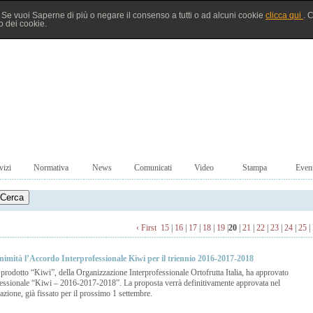
à. Se vuoi Saperne di più o negare il consenso a tutti o ad alcuni cookie
clicca qui
. 
 dei cookie.
vizi
Normativa
News
Comunicati
Video
Stampa
Event
‹ First
15
|
16
|
17
|
18
|
19
|
20
|
21
|
22
|
23
|
24
|
25
|
imità l’Accordo Interprofessionale Kiwi per il triennio 2016-2017-2018
 prodotto “Kiwi”, della Organizzazione Interprofessionale Ortofrutta Italia, ha approvato
fessionale “Kiwi – 2016-2017-2018”. La proposta verrà definitivamente approvata nel
ione, già fissato per il prossimo 1 settembre.