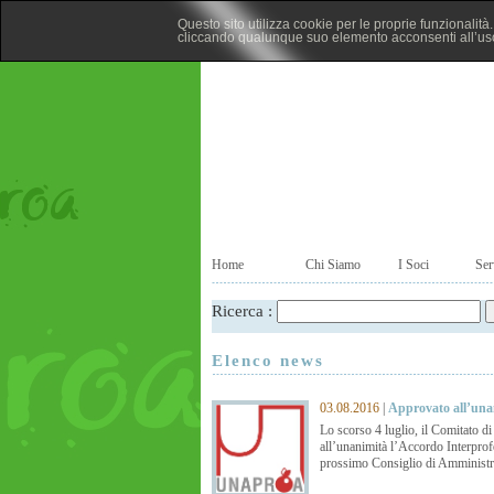
Questo sito utilizza cookie per le proprie funzionalit
cliccando qualunque suo elemento acconsenti all’uso
Home
Chi Siamo
I Soci
Ser
Ricerca :
Elenco news
03.08.2016
|
Approvato all’unan
Lo scorso 4 luglio, il Comitato di
all’unanimità l’Accordo Interpro
prossimo Consiglio di Amministraz