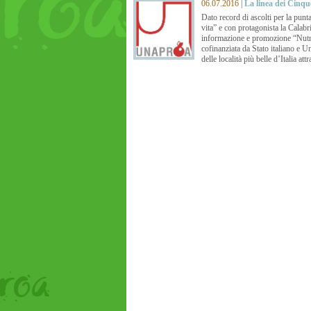
06.07.2016
|
La linea dei Cinque
Dato record di ascolti per la pun
vita” e con protagonista la Calabr
informazione e promozione “Nutr
cofinanziata da Stato italiano e Un
delle località più belle d’Italia at