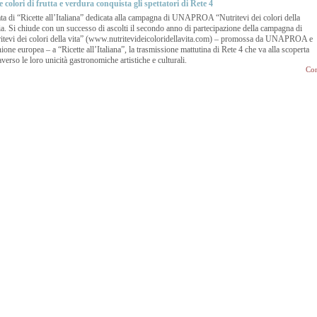
 colori di frutta e verdura conquista gli spettatori di Rete 4
tata di “Ricette all’Italiana” dedicata alla campagna di UNAPROA “Nutritevi dei colori della
ia. Si chiude con un successo di ascolti il secondo anno di partecipazione della campagna di
itevi dei colori della vita” (www.nutritevideicoloridellavita.com) – promossa da UNAPROA e
ione europea – a “Ricette all’Italiana”, la trasmissione mattutina di Rete 4 che va alla scoperta
traverso le loro unicità gastronomiche artistiche e culturali.
Con