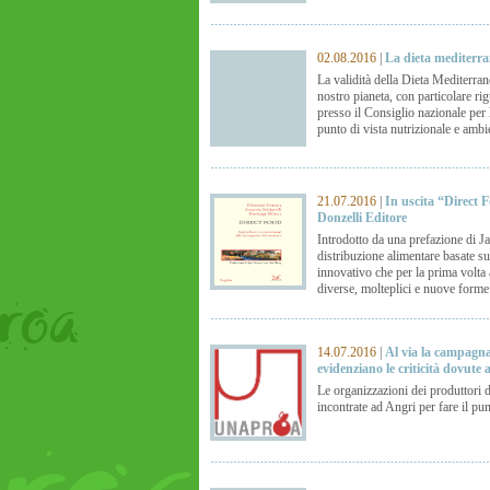
02.08.2016
|
La dieta mediterra
La validità della Dieta Mediterrane
nostro pianeta, con particolare r
presso il Consiglio nazionale per 
punto di vista nutrizionale e ambi
21.07.2016
|
In uscita “Direct F
Donzelli Editore
Introdotto da una prefazione di J
distribuzione alimentare basate su
innovativo che per la prima volta 
diverse, molteplici e nuove forme 
14.07.2016
|
Al via la campagna
evidenziano le criticità dovute
Le organizzazioni dei produttori 
incontrate ad Angri per fare il p