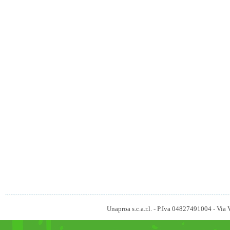
Unaproa s.c.a.r.l. - P.Iva 04827491004 - V