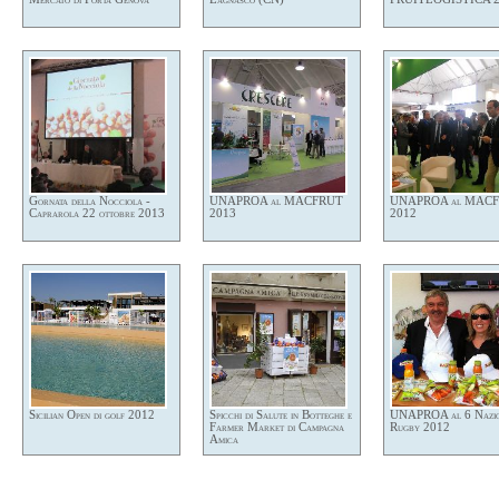
Gornata della Nocciola -
UNAPROA al MACFRUT
UNAPROA al MAC
Caprarola 22 ottobre 2013
2013
2012
Sicilian Open di golf 2012
Spicchi di Salute in Botteghe e
UNAPROA al 6 Nazion
Farmer Market di Campagna
Rugby 2012
Amica