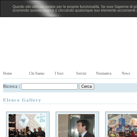
Questo sito utilizza cookie per le proprie funzionalità. Se vuoi Saperne di p
scorrendo questa pagina o cliccando qualunque suo elemento acconsenti al
Home
Chi Siamo
I Soci
Servizi
Normativa
News
Ricerca :
Elenco Gallery