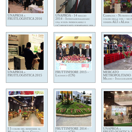
UNAPROA a
UNAPROA - 14 maggio
Campagna - Nutritevi d
FRUITLOGISTICA 2016
2014 - Internazionalizzare:
colori della vita - nei p
una scelta inderogabile e
vendita ALÌ e ALìper
un’opportunità formidabile per
le OP
UNAPROA a
FRUTTINFIORE 2015 -
MERCATO
FRUITLOGISTICA 2015
Lagnasco (CN)
METROPOLITANO 
Milano - Inaugurazion
I 5 colori del benessere al
FRUTTINFIORE 2014 -
UNAPROA a
Mercato di Porta Genova
Lagnasco (CN)
FRUITLOGISTICA 