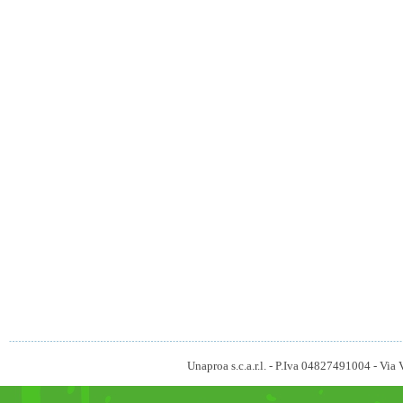
Unaproa s.c.a.r.l. - P.Iva 04827491004 - V