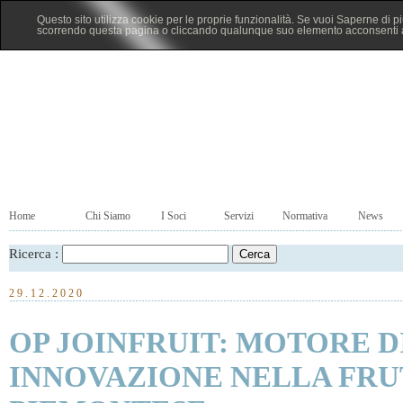
Questo sito utilizza cookie per le proprie funzionalità. Se vuoi Saperne di p
scorrendo questa pagina o cliccando qualunque suo elemento acconsenti al
Home
Chi Siamo
I Soci
Servizi
Normativa
News
Ricerca :
29.12.2020
OP JOINFRUIT: MOTORE DI
INNOVAZIONE NELLA FR