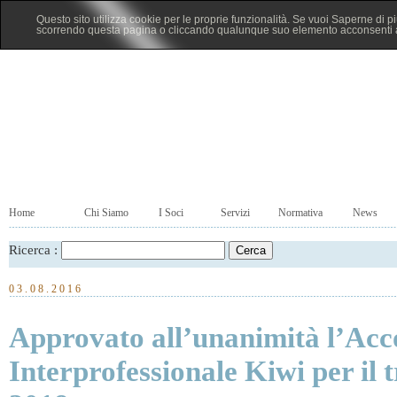
Questo sito utilizza cookie per le proprie funzionalità. Se vuoi Saperne di p
scorrendo questa pagina o cliccando qualunque suo elemento acconsenti al
Home
Chi Siamo
I Soci
Servizi
Normativa
News
Ricerca :
03.08.2016
Approvato all’unanimità l’Ac
Interprofessionale Kiwi per il 