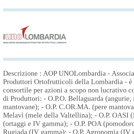
Descrizione : AOP UNOLombardia - Associaz
Produttori Ortofrutticoli della Lombardia - è
consortile per azioni a scopo non lucrativo 
di Produttori: - O.P.O. Bellaguarda (angurie,
mantovane); - O.P. C.OR.MA. (pere mantovan
Melavì (mele della Valtellina); - O.P. OASI 
(ortaggi e IV gamma); - O.P. POA (pomodoro 
Rugiada (IV gamma); - O.P. Agronomia (IV 