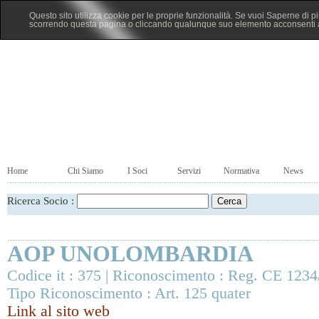
Questo sito utilizza cookie per le proprie funzionalità. Se vuoi Saperne di p
scorrendo questa pagina o cliccando qualunque suo elemento acconsenti al
Home
Chi Siamo
I Soci
Servizi
Normativa
News
Ricerca Socio :
AOP UNOLOMBARDIA
Codice it : 375 | Riconoscimento : Reg. CE 1234
Tipo Riconoscimento : Art. 125 quater
Link al sito web